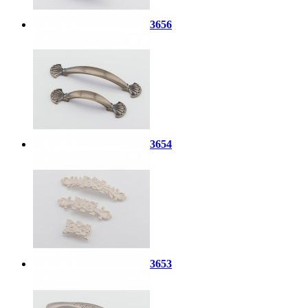
3656
3654
3653