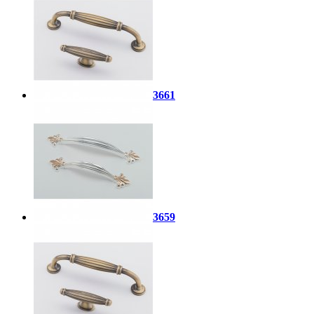
3661
3659