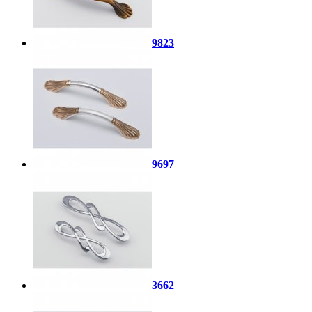
9823
9697
3662