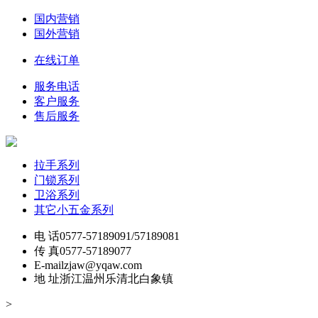
国内营销
国外营销
在线订单
服务电话
客户服务
售后服务
拉手系列
门锁系列
卫浴系列
其它小五金系列
电 话
0577-57189091/57189081
传 真
0577-57189077
E-mail
zjaw@yqaw.com
地 址
浙江温州乐清北白象镇
>