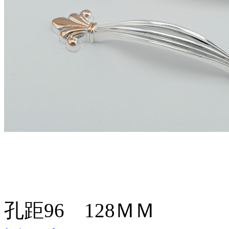
孔距96 128ＭＭ