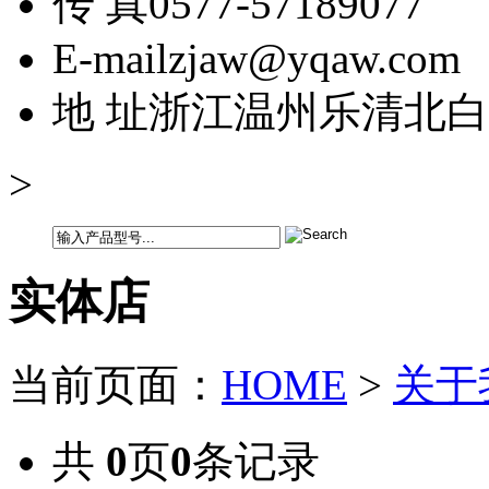
传 真
0577-57189077
E-mail
zjaw@yqaw.com
地 址
浙江温州乐清北白
>
实体店
当前页面：
HOME
>
关于
共
0
页
0
条记录