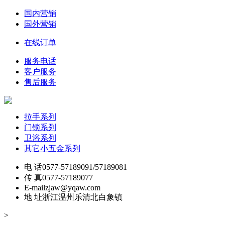
国内营销
国外营销
在线订单
服务电话
客户服务
售后服务
拉手系列
门锁系列
卫浴系列
其它小五金系列
电 话
0577-57189091/57189081
传 真
0577-57189077
E-mail
zjaw@yqaw.com
地 址
浙江温州乐清北白象镇
>